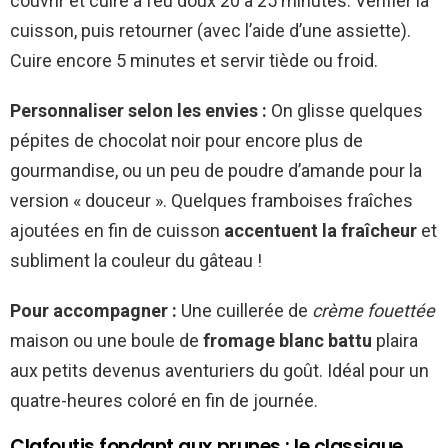
couvrir et cuire à feu doux 20 à 25 minutes. Vérifier la
cuisson, puis retourner (avec l’aide d’une assiette).
Cuire encore 5 minutes et servir tiède ou froid.
Personnaliser selon les envies :
On glisse quelques
pépites de chocolat noir pour encore plus de
gourmandise, ou un peu de poudre d’amande pour la
version « douceur ». Quelques framboises fraîches
ajoutées en fin de cuisson
accentuent la fraîcheur
et
subliment la couleur du gâteau !
Pour accompagner :
Une cuillerée de
crème fouettée
maison ou une boule de
fromage blanc battu
plaira
aux petits devenus aventuriers du goût. Idéal pour un
quatre-heures coloré en fin de journée.
Clafoutis fondant aux prunes : le classique