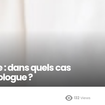
 : dans quels cas
ologue ?
132
Views