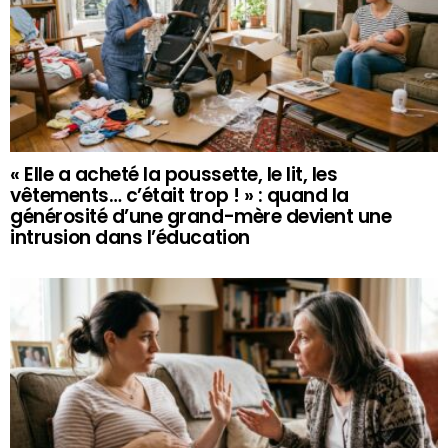
« Elle a acheté la poussette, le lit, les
vêtements… c’était trop ! » : quand la
générosité d’une grand-mère devient une
intrusion dans l’éducation