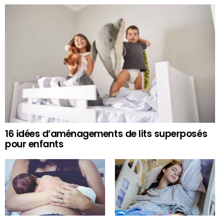
16 idées d’aménagements de lits superposés
pour enfants