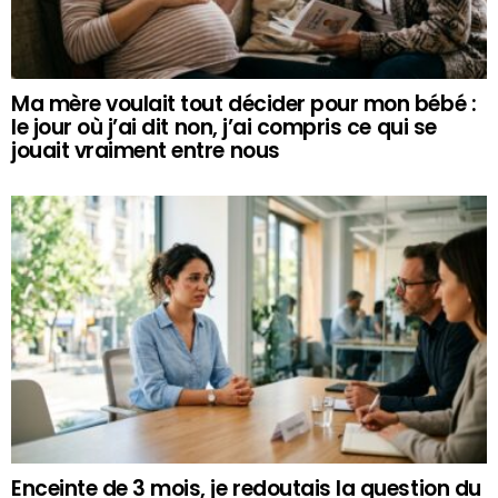
Ma mère voulait tout décider pour mon bébé :
le jour où j’ai dit non, j’ai compris ce qui se
jouait vraiment entre nous
Enceinte de 3 mois, je redoutais la question du