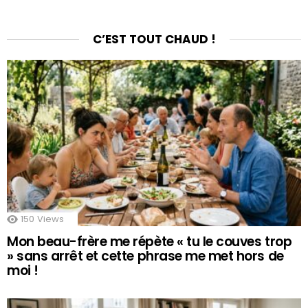
C’EST TOUT CHAUD !
150
Views
Mon beau-frère me répète « tu le couves trop
» sans arrêt et cette phrase me met hors de
moi !