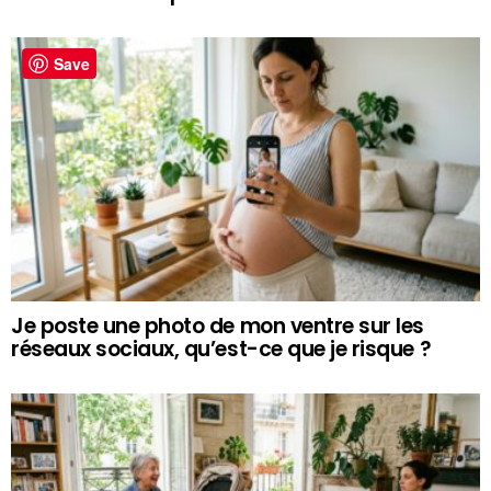
Save
Je poste une photo de mon ventre sur les
réseaux sociaux, qu’est-ce que je risque ?