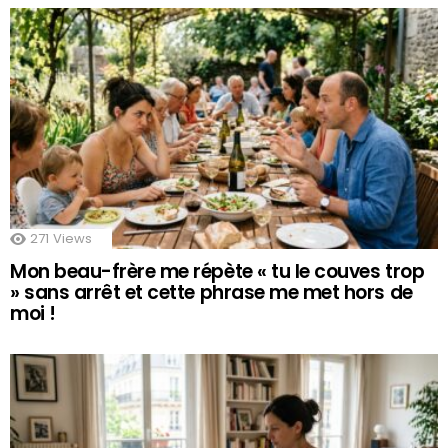
271
Views
Mon beau-frère me répète « tu le couves trop
» sans arrêt et cette phrase me met hors de
moi !