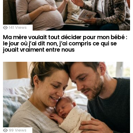
141
Views
Ma mère voulait tout décider pour mon bébé :
le jour où j’ai dit non, j’ai compris ce qui se
jouait vraiment entre nous
99
Views