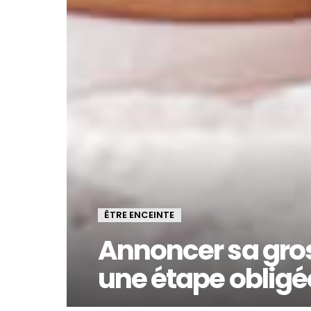
ÊTRE ENCEINTE
Annoncer sa gros
une étape obligé