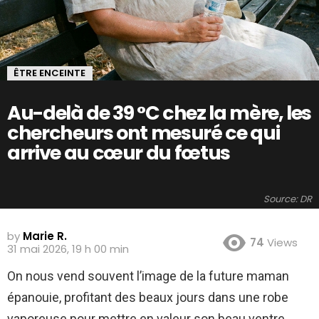
ÊTRE ENCEINTE
Au-delà de 39 °C chez la mère, les
chercheurs ont mesuré ce qui
arrive au cœur du fœtus
Source: DR
by
Marie R.
74
Views
31 mai 2026, 19 h 00 min
On nous vend souvent l’image de la future maman
épanouie, profitant des beaux jours dans une robe
vaporeuse pour mettre en valeur son beau ventre