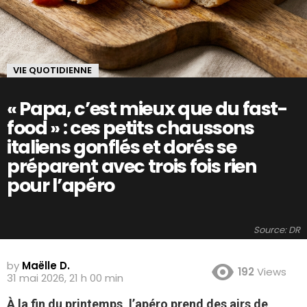
VIE QUOTIDIENNE
« Papa, c’est mieux que du fast-
food » : ces petits chaussons
italiens gonflés et dorés se
préparent avec trois fois rien
pour l’apéro
Source: DR
by
Maëlle D.
192
Views
31 mai 2026, 21 h 00 min
À la fin du printemps, l’apéro prend des airs de