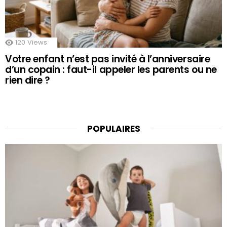
120
Views
Votre enfant n’est pas invité à l’anniversaire
d’un copain : faut-il appeler les parents ou ne
rien dire ?
POPULAIRES