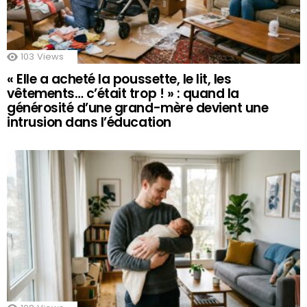
103
Views
« Elle a acheté la poussette, le lit, les
vêtements… c’était trop ! » : quand la
générosité d’une grand-mère devient une
intrusion dans l’éducation