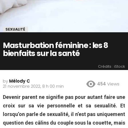
SEXUALITÉ
Masturbation féminine : les 8
bienfaits sur la santé
Crédits : iStock
by
Mélody C
454
Views
21 novembre 2022, 8 h 00 min
Devenir parent ne signifie pas pour autant faire une
croix sur sa vie personnelle et sa sexualité. Et
lorsqu’on parle de sexualité, il n’est pas uniquement
question des câlins du couple sous la couette, mais