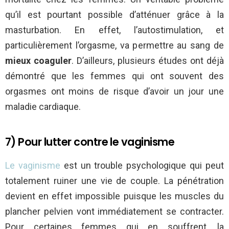
qu’il est pourtant possible d’atténuer grâce à la
masturbation. En effet, l’autostimulation, et
particulièrement l’orgasme, va permettre au sang de
mieux coaguler
. D’ailleurs, plusieurs études ont déjà
démontré que les femmes qui ont souvent des
orgasmes ont moins de risque d’avoir un jour une
maladie cardiaque.
7) Pour lutter contre le vaginisme
Le vaginisme
est un trouble psychologique qui peut
totalement ruiner une vie de couple. La pénétration
devient en effet impossible puisque les muscles du
plancher pelvien vont immédiatement se contracter.
Pour certaines femmes qui en souffrent, la