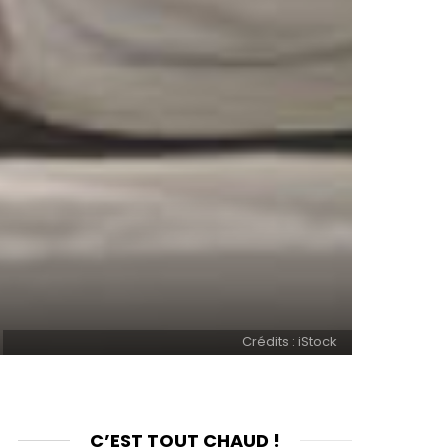
Crédits : iStock
C’EST TOUT CHAUD !