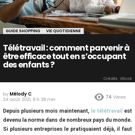
GUIDE SHOPPING
VIE QUOTIDIENNE
Télétravail : comment parvenir à
être efficace tout en s’occupant
des enfants ?
Crédits : iStock
by
Mélody C
74
Views
24 août 2021, 8 h 38 min
Depuis plusieurs mois maintenant,
le télétravail
est
devenu la norme dans de nombreux pays du monde.
Si plusieurs entreprises le pratiquaient déjà, il faut