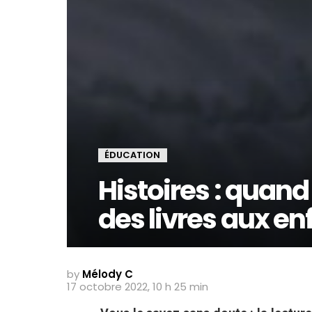
ÉDUCATION
Histoires : quand
des livres aux en
by
Mélody C
17 octobre 2022, 10 h 25 min