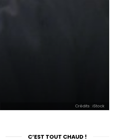
Crédits : iStock
C’EST TOUT CHAUD !