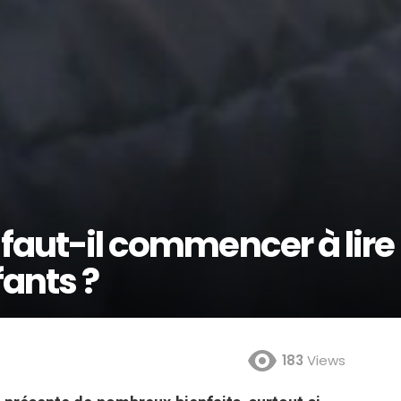
 faut-il commencer à lire
fants ?
183
Views