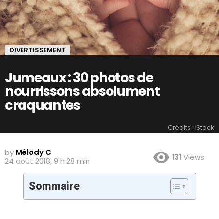
DIVERTISSEMENT
Jumeaux : 30 photos de
nourrissons absolument
craquantes
Crédits : iStock
by
Mélody C
131
Views
24 août 2018, 9 h 28 min
Sommaire