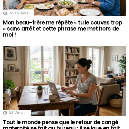
243
Views
Mon beau-frère me répète « tu le couves trop
» sans arrêt et cette phrase me met hors de
moi !
83
Views
Tout le monde pense que le retour de congé
maternité se fait au bureau : il se joue en fait