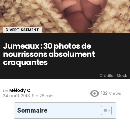
DIVERTISSEMENT
Jumeaux : 30 photos de
nourrissons absolument
craquantes
Crédits : iStock
by
Mélody C
132
Views
24 août 2018, 9 h 28 min
Sommaire