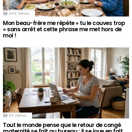
244
Views
Mon beau-frère me répète « tu le couves trop
» sans arrêt et cette phrase me met hors de
moi !
83
Views
Tout le monde pense que le retour de congé
maternité se fait au bureau : il se joue en fait