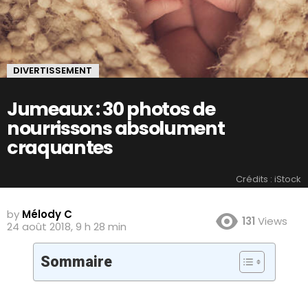
DIVERTISSEMENT
Jumeaux : 30 photos de
nourrissons absolument
craquantes
Crédits : iStock
by
Mélody C
131
Views
24 août 2018, 9 h 28 min
Sommaire