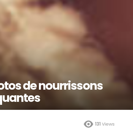
otos de nourrissons
quantes
131
Views