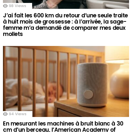
98
Views
J’ai fait les 600 km du retour d’une seule traite
à huit mois de grossesse : à l’arrivée, la sage-
femme m’a demandé de comparer mes deux
mollets
94
Views
En mesurant les machines à bruit blanc à 30
cm d’un berceau, l’American Academy of