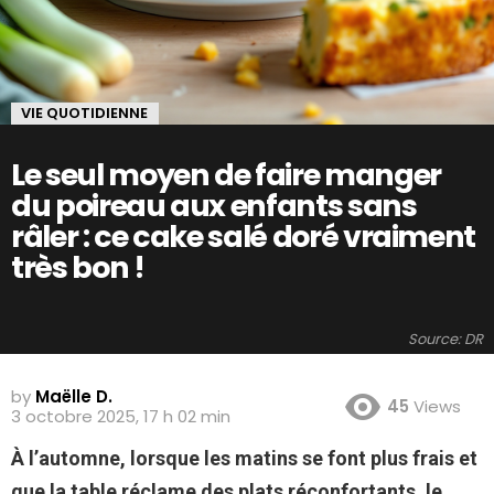
VIE QUOTIDIENNE
Le seul moyen de faire manger
du poireau aux enfants sans
râler : ce cake salé doré vraiment
très bon !
Source: DR
by
Maëlle D.
45
Views
3 octobre 2025, 17 h 02 min
À l’automne, lorsque les matins se font plus frais et
que la table réclame des plats réconfortants, le