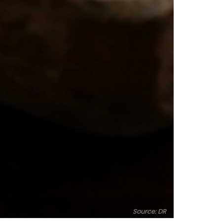
8
Source: DR