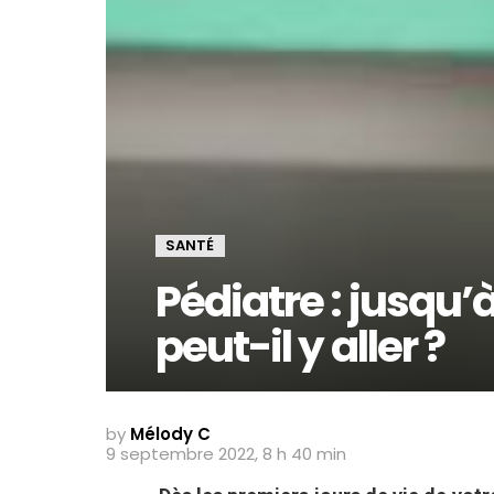
SANTÉ
Pédiatre : jusqu’
peut-il y aller ?
by
Mélody C
9 septembre 2022, 8 h 40 min