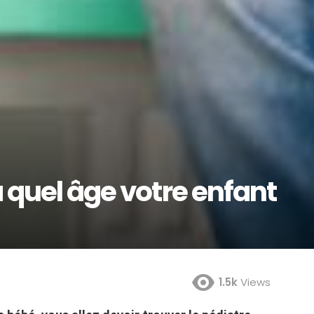
à quel âge votre enfant
1.5k
Views