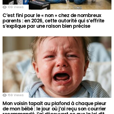
109
Views
C’est fini pour le « non » chez de nombreux
parents : en 2026, cette autorité qui s’effrite
s’explique par une raison bien précise
159
Views
Mon voisin tapait au plafond à chaque pleur
de mon bébé : le jour où j’ai reçu son courrier