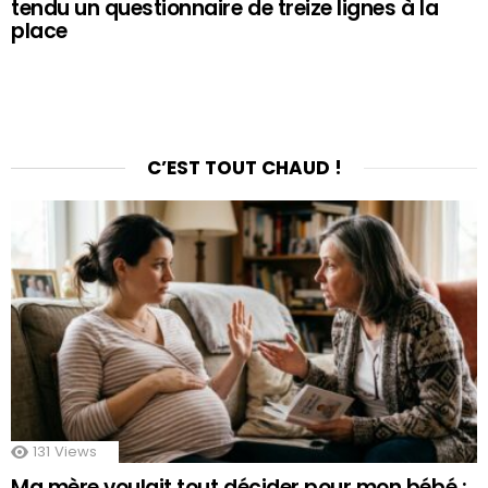
tendu un questionnaire de treize lignes à la
place
C’EST TOUT CHAUD !
131
Views
Ma mère voulait tout décider pour mon bébé :