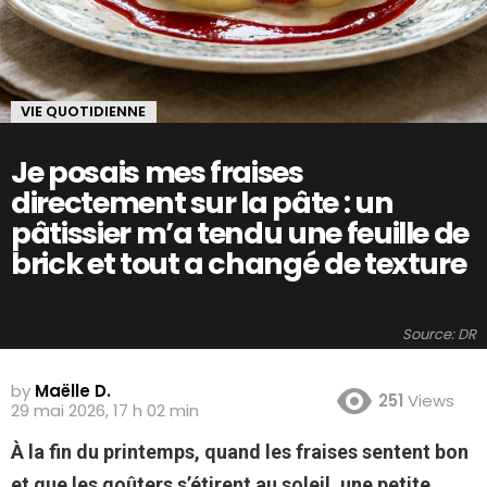
VIE QUOTIDIENNE
Je posais mes fraises
directement sur la pâte : un
pâtissier m’a tendu une feuille de
brick et tout a changé de texture
Source: DR
by
Maëlle D.
251
Views
29 mai 2026, 17 h 02 min
À la fin du printemps, quand les fraises sentent bon
et que les goûters s’étirent au soleil, une petite