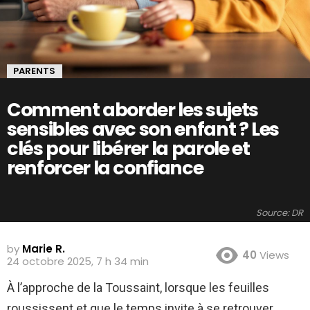
PARENTS
Comment aborder les sujets
sensibles avec son enfant ? Les
clés pour libérer la parole et
renforcer la confiance
Source: DR
by
Marie R.
40
Views
24 octobre 2025, 7 h 34 min
À l’approche de la Toussaint, lorsque les feuilles
roussissent et que le temps invite à se retrouver