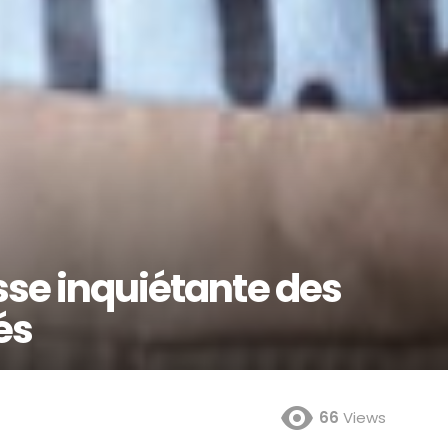
sse inquiétante des
és
66
Views