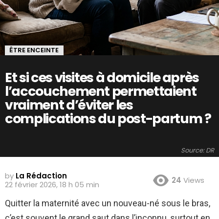
ÊTRE ENCEINTE
Et si ces visites à domicile après
l’accouchement permettaient
vraiment d’éviter les
complications du post-partum ?
Source: DR
by
La Rédaction
24
Views
22 février 2026, 18 h 05 min
Quitter la maternité avec un nouveau-né sous le bras,
c’est souvent le grand saut dans l’inconnu, surtout en