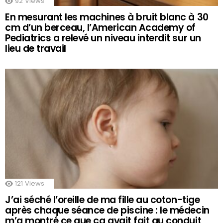
92
Views
En mesurant les machines à bruit blanc à 30
cm d’un berceau, l’American Academy of
Pediatrics a relevé un niveau interdit sur un
lieu de travail
121
Views
J’ai séché l’oreille de ma fille au coton-tige
après chaque séance de piscine : le médecin
m’a montré ce que ça avait fait au conduit