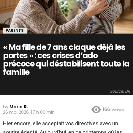
PARENTS
« Ma fille de 7 ans claque déjà les
portes » : ces crises d’ado
précoce qui déstabilisent toute la
famille
Source: DR
by
Marie R.
166
Views
26 mai 2026, 17 h 00 min
Hier encore, elle acceptait vos directives avec un
sourire édenté. Aujourd’hui, en ce printemps où les