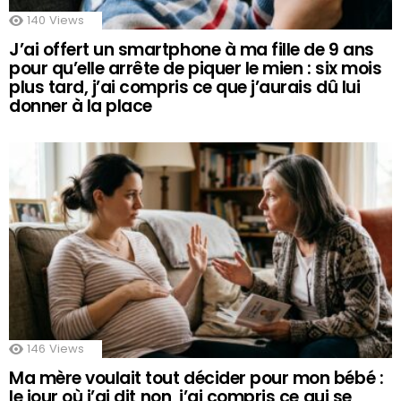
140
Views
J’ai offert un smartphone à ma fille de 9 ans
pour qu’elle arrête de piquer le mien : six mois
plus tard, j’ai compris ce que j’aurais dû lui
donner à la place
146
Views
Ma mère voulait tout décider pour mon bébé :
le jour où j’ai dit non, j’ai compris ce qui se