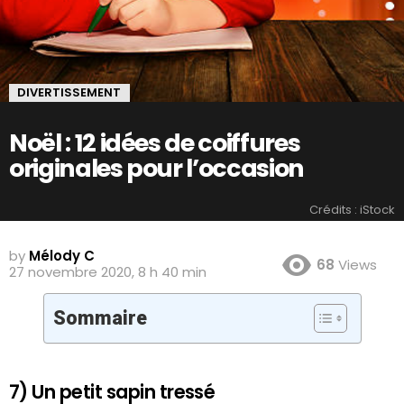
DIVERTISSEMENT
Noël : 12 idées de coiffures
originales pour l’occasion
Crédits : iStock
by
Mélody C
68
Views
27 novembre 2020, 8 h 40 min
Sommaire
7) Un petit sapin tressé