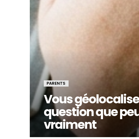
PARENTS
Vous géolocalisez
question que peu
vraiment