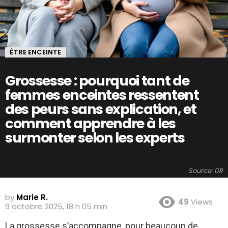
ÊTRE ENCEINTE
Grossesse : pourquoi tant de
femmes enceintes ressentent
des peurs sans explication, et
comment apprendre à les
surmonter selon les experts
Source: DR
by
Marie R.
49
Views
9 octobre 2025, 18 h 05 min
La grossesse s’accompagne, pour beaucoup de