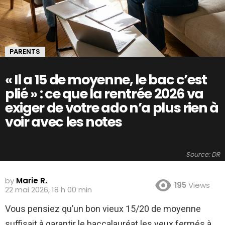
PARENTS
« Il a 15 de moyenne, le bac c’est
plié » : ce que la rentrée 2026 va
exiger de votre ado n’a plus rien à
voir avec les notes
Source: DR
by
Marie R.
195
Views
22 mai 2026, 18 h 00 min
Vous pensiez qu’un bon vieux 15/20 de moyenne
suffisait à garantir le baccalauréat les yeux fermés à