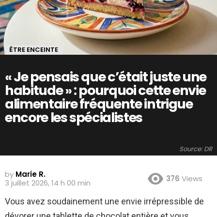
ÊTRE ENCEINTE
« Je pensais que c’était juste une
habitude » : pourquoi cette envie
alimentaire fréquente intrigue
encore les spécialistes
Source: DR
by
Marie R.
376
Views
3 juillet 2026, 14 h 00 min
Vous avez soudainement une envie irrépressible de
dévorer une tablette de chocolat entière et vous