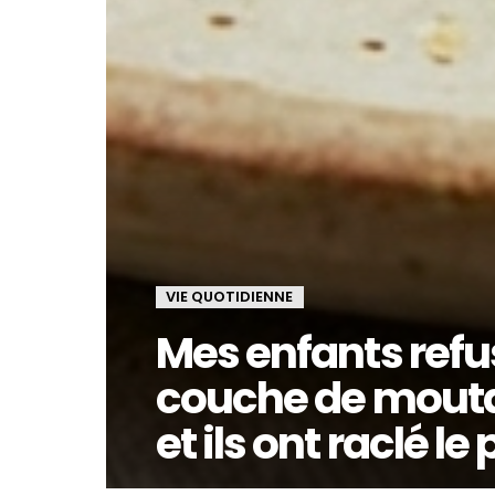
VIE QUOTIDIENNE
Mes enfants refus
couche de moutard
et ils ont raclé le 