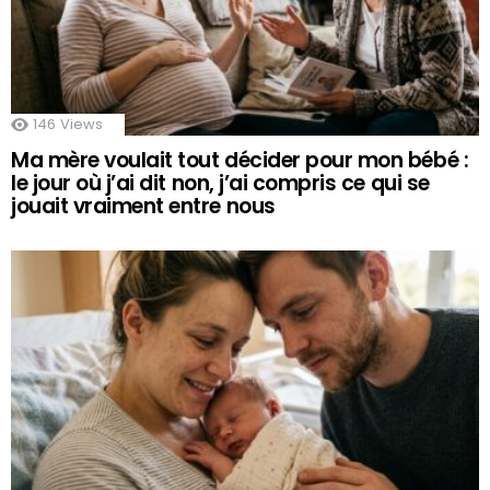
146
Views
Ma mère voulait tout décider pour mon bébé :
le jour où j’ai dit non, j’ai compris ce qui se
jouait vraiment entre nous