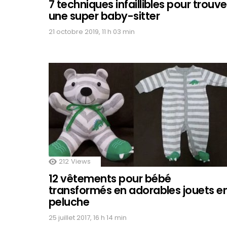
7 techniques infaillibles pour trouve
une super baby-sitter
21 octobre 2019, 11 h 03 min
212
Views
12 vêtements pour bébé
transformés en adorables jouets e
peluche
25 juillet 2017, 16 h 14 min