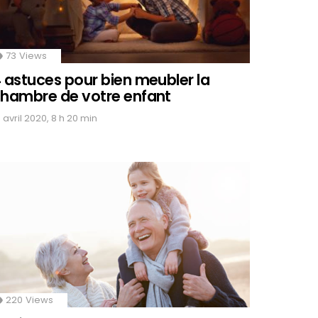
73
Views
 astuces pour bien meubler la
hambre de votre enfant
 avril 2020, 8 h 20 min
220
Views