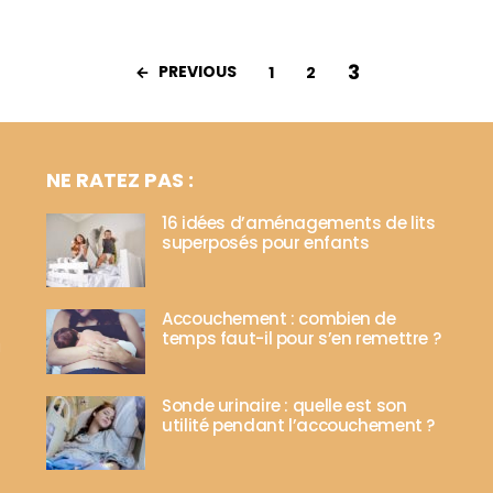
3
PREVIOUS
1
2
NE RATEZ PAS :
16 idées d’aménagements de lits
superposés pour enfants
Accouchement : combien de
temps faut-il pour s’en remettre ?
!
Sonde urinaire : quelle est son
utilité pendant l’accouchement ?