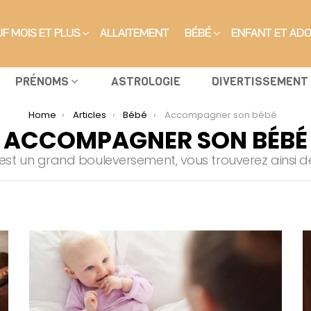
F MOIS ET PLUS
ALLAITEMENT
BÉBÉ
ENFANT ET AD
PRÉNOMS
ASTROLOGIE
DIVERTISSEMENT
Home
Articles
Bébé
Accompagner son bébé
ACCOMPAGNER SON BÉBÉ
e est un grand bouleversement, vous trouverez ainsi