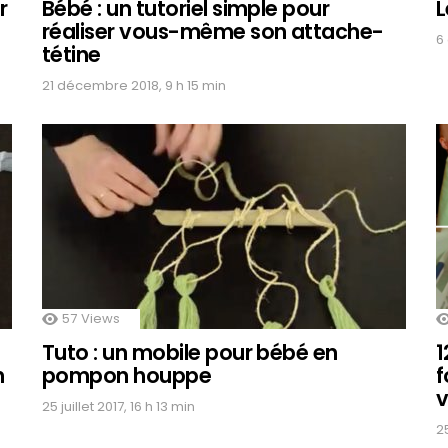
r
Bébé : un tutoriel simple pour
L
réaliser vous-même son attache-
6
tétine
21 décembre 2018, 9 h 15 min
57
Views
Tuto : un mobile pour bébé en
1
n
pompon houppe
f
v
25 juillet 2017, 16 h 13 min
25