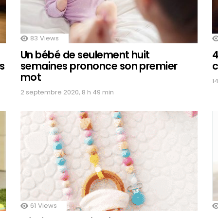
83
Views
Un bébé de seulement huit
4
s
semaines prononce son premier
c
mot
14
2 septembre 2020, 8 h 49 min
61
Views