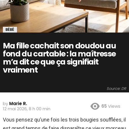
BÉBÉ
Ma fille cachait son doudou au
fond du cartable : la maîtresse
m’a dit ce que ça signifiait
vraiment
Source: DR
by
Marie R.
65
Views
12 mai 2026, 8 h 00 min
Vous pensez qu’une fois les trois bougies soufflées, il
est grand temps de faire disparaître ce vieux morceau