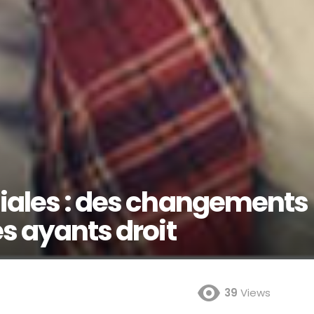
liales : des changements
es ayants droit
39
Views