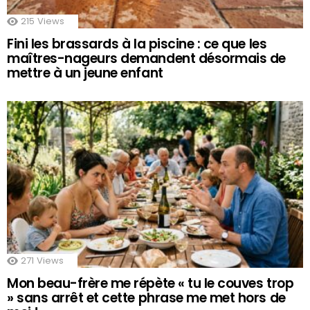
215
Views
Fini les brassards à la piscine : ce que les
maîtres-nageurs demandent désormais de
mettre à un jeune enfant
271
Views
Mon beau-frère me répète « tu le couves trop
» sans arrêt et cette phrase me met hors de