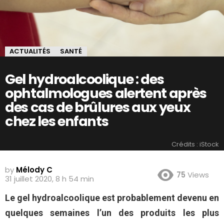
ACTUALITÉS
SANTÉ
Gel hydroalcoolique : des
ophtalmologues alertent après
des cas de brûlures aux yeux
chez les enfants
Crédits : iStock
by
Mélody C
75
Views
31 juillet 2020, 8 h 54 min
Le gel hydroalcoolique est probablement devenu en
quelques semaines l’un des produits les plus