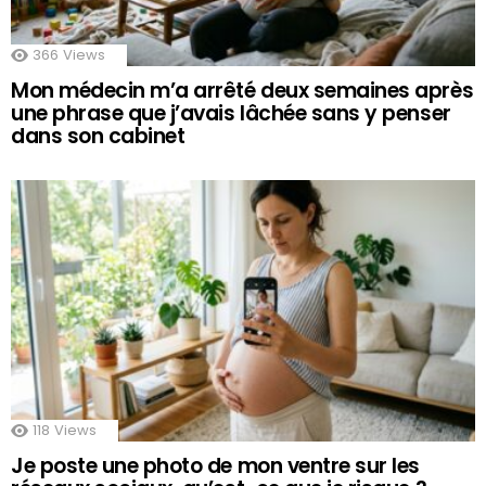
366
Views
Mon médecin m’a arrêté deux semaines après
une phrase que j’avais lâchée sans y penser
dans son cabinet
118
Views
Je poste une photo de mon ventre sur les