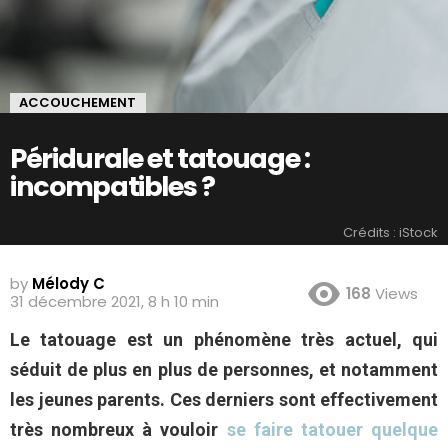
ACCOUCHEMENT
Péridurale et tatouage :
incompatibles ?
Crédits : iStock
by
Mélody C
168
Views
31 décembre 2021, 8 h 10 min
Le tatouage est un phénomène très actuel, qui
séduit de plus en plus de personnes, et notamment
les jeunes parents. Ces derniers sont effectivement
très nombreux à vouloir
se faire tatouer quelque