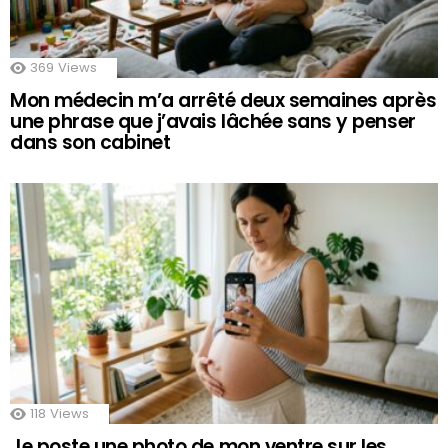
369
Views
Mon médecin m’a arrêté deux semaines après
une phrase que j’avais lâchée sans y penser
dans son cabinet
118
Views
Je poste une photo de mon ventre sur les