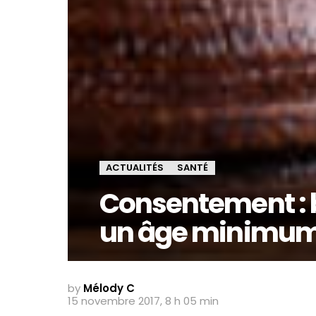
ACTUALITÉS
SANTÉ
Consentement : bi
un âge minimu
by
Mélody C
15 novembre 2017, 8 h 05 min