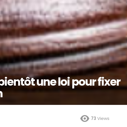
entôt une loi pour fixer
m
73
Views