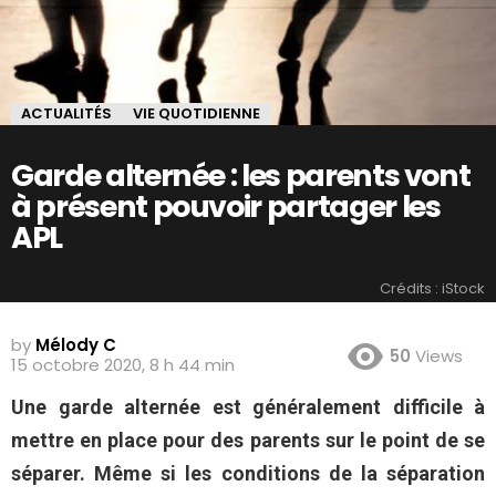
ACTUALITÉS
VIE QUOTIDIENNE
Garde alternée : les parents vont
à présent pouvoir partager les
APL
Crédits : iStock
by
Mélody C
50
Views
15 octobre 2020, 8 h 44 min
Une garde alternée est généralement difficile à
mettre en place pour des parents sur le point de se
séparer. Même si les conditions de la séparation