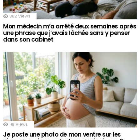
362
Views
Mon médecin m’a arrêté deux semaines après
une phrase que j’avais lâchée sans y penser
dans son cabinet
118
Views
Je poste une photo de mon ventre sur les