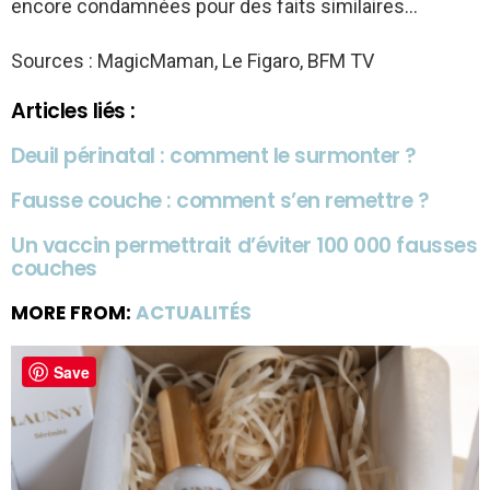
encore condamnées pour des faits similaires…
Sources : MagicMaman, Le Figaro, BFM TV
Articles liés :
Deuil périnatal : comment le surmonter ?
Fausse couche : comment s’en remettre ?
Un vaccin permettrait d’éviter 100 000 fausses
couches
MORE FROM:
ACTUALITÉS
Save