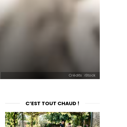
Crédits : iStock
C’EST TOUT CHAUD !