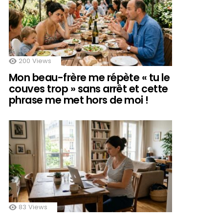
200
Views
Mon beau-frère me répète « tu le
couves trop » sans arrêt et cette
phrase me met hors de moi !
83
Views