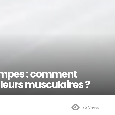
ampes : comment
leurs musculaires ?
175
Views