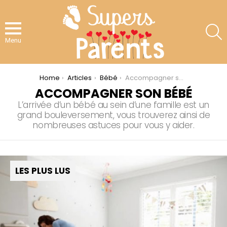
S
Menu
You are here:
Home
Articles
Bébé
Accompagner son bébé
ACCOMPAGNER SON BÉBÉ
L’arrivée d’un bébé au sein d’une famille est un
grand bouleversement, vous trouverez ainsi de
nombreuses astuces pour vous y aider.
LES PLUS LUS